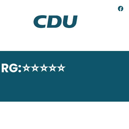
G:⭐⭐⭐⭐⭐ E
G