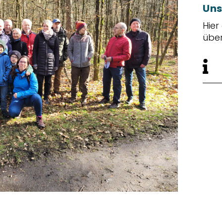
Uns
Hier
übe