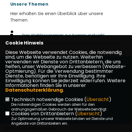
Unsere Themen
Hier erhalten Sie einen Überblick über unsere
Themen.
Das Wahlprogramm zur Kommunalwahl
Cookie Hinweis
Diese Webseite verwendet Cookies, die notwendig
sind, um die Webseite zu nutzen. Weiterhin
verwenden wir Dienste von Drittanbietern, die uns
helfen, unser Webangebot zu verbessern (Website-
Homepage des Gemeindeverbands der CDU
Optmierung). Für die Verwendung bestimmter
Großkrotzenburg
Dienste, benötigen wir Ihre Einwilligung. Ihre
Einwilligung können Sie jederzeit widerrufen. Weitere
Informationen finden Sie in unserer
Datenschutzerklärung
.
Technisch notwendige Cookies (
Übersicht
)
Impressum
Datenschutz
Kontakt
Die notwendigen Cookies werden allein für den
Mitgliederbereich
ordnungsgemäßen Gebrauch der Webseite benötigt.
Cookies von Drittanbietern (
Übersicht
)
Zur Optimierung unserer Webseite binden wir Dienste und
Angebote von Drittanbietern ein.
©2026 CDU Großkrotzenburg |