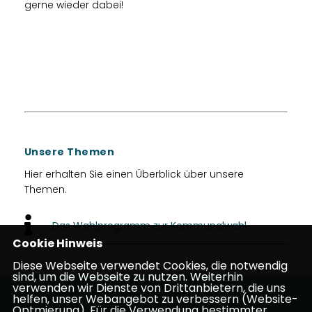
gerne wieder dabei!
Unsere Themen
Hier erhalten Sie einen Überblick über unsere
Themen.
Das Wahlprogramm zur Kommunalwahl
Cookie Hinweis
Diese Webseite verwendet Cookies, die notwendig
sind, um die Webseite zu nutzen. Weiterhin
verwenden wir Dienste von Drittanbietern, die uns
helfen, unser Webangebot zu verbessern (Website-
Homepage des Gemeindeverbands der CDU
Optmierung). Für die Verwendung bestimmter